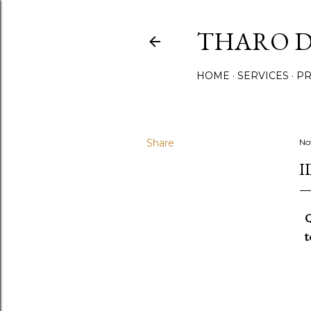
THARO D
HOME
SERVICES
PR
Share
No
I
Q
t